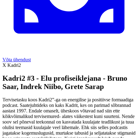
Võta ühendust
X Kadri2
Kadri2 #3 - Elu profiseiklejana - Bruno
Saar, Indrek Niibo, Grete Sarap
Tervisetasku koos Kadri2”-ga on energilise ja positiivse formaadiga
podcast. Saatejuhtideks on kaks Kadrit, kes on parimad sõbrannad
aastast 1997. Endale omaselt, üheskoos võtavad nad siin ette
kõikvõimalikud tervisemured- alates väikestest kuni suurteni. Nende
soov sel põneval teekonnal on kasvatada kuulajate teadlikust ja tuua
olulisi teemasid kuulajale veel lähemale. Ehk siis selles podcastis
jagatakse kogemuslugusid, murtakse tabusid ja seljatatakse stigmasid