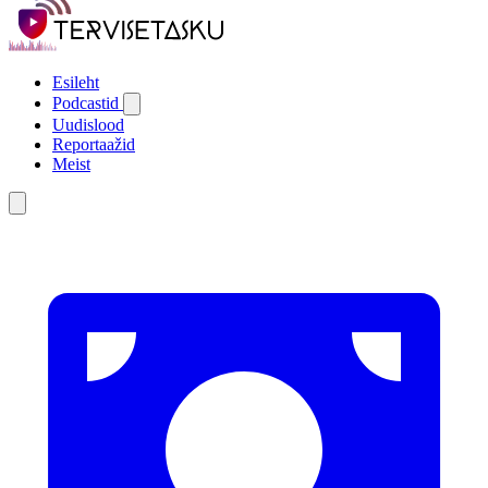
Esileht
Podcastid
Uudislood
Reportaažid
Meist