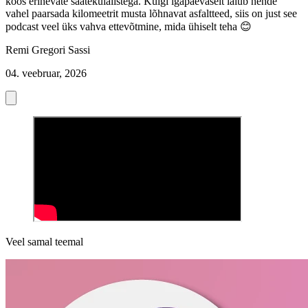
koos erinevate saatekülalistega. Kuigi igapäevaselt laiub nende
vahel paarsada kilomeetrit musta lõhnavat asfaltteed, siis on just see
podcast veel üks vahva ettevõtmine, mida ühiselt teha 😊
Remi Gregori Sassi
04. veebruar, 2026
Veel samal teemal