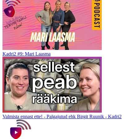
Kadri2 #9: Mari Laasma
Valmista ennast ette! - Palgajutud ehk Birgit Ruunik - Kadri2